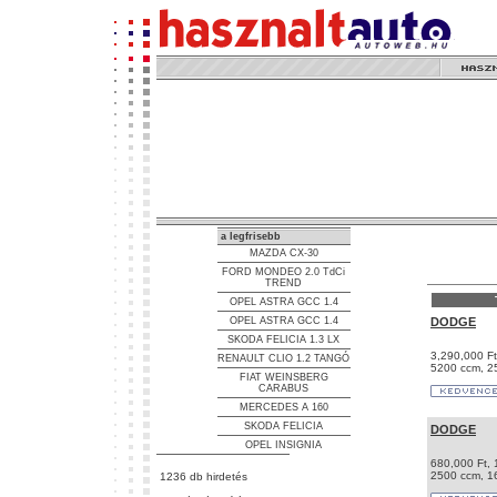
a legfrisebb
MAZDA CX-30
FORD MONDEO 2.0 TdCi
TREND
OPEL ASTRA GCC 1.4
OPEL ASTRA GCC 1.4
DODGE
SKODA FELICIA 1.3 LX
3,290,000 Ft
RENAULT CLIO 1.2 TANGÓ
5200 ccm, 25
FIAT WEINSBERG
CARABUS
MERCEDES A 160
SKODA FELICIA
DODGE
OPEL INSIGNIA
680,000 Ft,
2500 ccm, 16
1236 db hirdetés