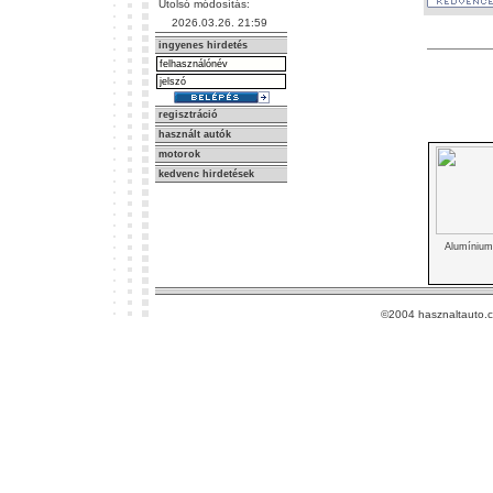
Utolsó módosítás:
2026.03.26. 21:59
ingyenes hirdetés
regisztráció
használt autók
motorok
kedvenc hirdetések
Alumínium
©2004 hasznaltauto.