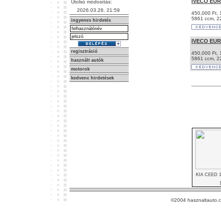
IVECO EU
Utolsó módosítás:
2026.03.26. 21:59
450,000 Ft,
5861 ccm, 2
ingyenes hirdetés
IVECO EU
regisztráció
450,000 Ft,
5861 ccm, 2
használt autók
motorok
kedvenc hirdetések
KIA CEED 
©2004 hasznaltauto.