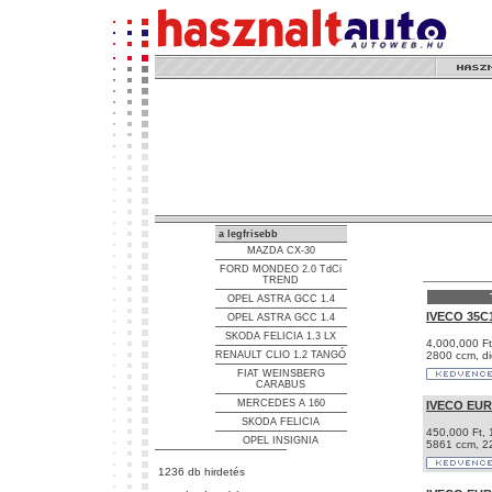
a legfrisebb
MAZDA CX-30
FORD MONDEO 2.0 TdCi
TREND
OPEL ASTRA GCC 1.4
IVECO 35C
OPEL ASTRA GCC 1.4
SKODA FELICIA 1.3 LX
4,000,000 Ft
RENAULT CLIO 1.2 TANGÓ
2800 ccm, di
FIAT WEINSBERG
CARABUS
MERCEDES A 160
IVECO EU
SKODA FELICIA
450,000 Ft,
OPEL INSIGNIA
5861 ccm, 2
1236 db hirdetés