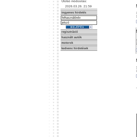
Utolsó módosítás:
2026.03.26. 21:59
ingyenes hirdetés
regisztráció
használt autók
motorok
kedvenc hirdetések