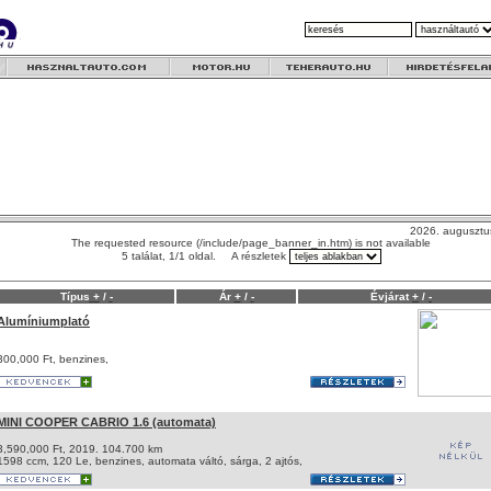
2026. augusztu
The requested resource (/include/page_banner_in.htm) is not available
5 találat, 1/1 oldal. A részletek
Típus
+
/
-
Ár
+
/
-
Évjárat
+
/
-
Alumíniumplató
300,000 Ft, benzines,
MINI COOPER CABRIO 1.6 (automata)
3,590,000 Ft, 2019. 104.700 km
1598 ccm, 120 Le, benzines, automata váltó, sárga, 2 ajtós,