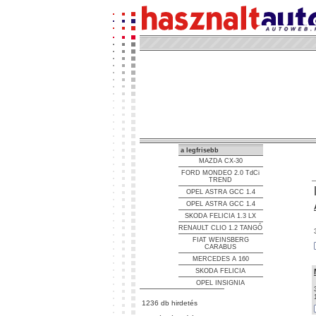
a legfrisebb
MAZDA CX-30
FORD MONDEO 2.0 TdCi
TREND
OPEL ASTRA GCC 1.4
OPEL ASTRA GCC 1.4
SKODA FELICIA 1.3 LX
RENAULT CLIO 1.2 TANGÓ
FIAT WEINSBERG
CARABUS
MERCEDES A 160
SKODA FELICIA
OPEL INSIGNIA
1236 db hirdetés