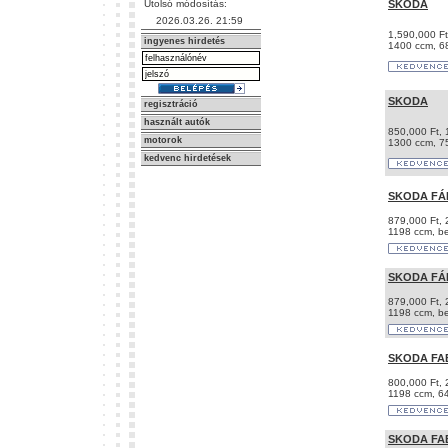
Utolsó módosítás:
SKODA
2026.03.26. 21:59
1,590,000 Ft
ingyenes hirdetés
1400 ccm, 6
SKODA
regisztráció
használt autók
850,000 Ft, 
motorok
1300 ccm, 7
kedvenc hirdetések
SKODA FÁ
879,000 Ft,
1198 ccm, b
SKODA FÁ
879,000 Ft,
1198 ccm, b
SKODA FAB
800,000 Ft,
1198 ccm, 6
SKODA FAB