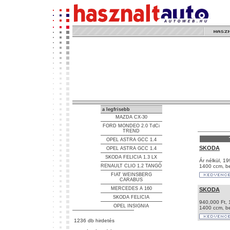
a legfrisebb
MAZDA CX-30
FORD MONDEO 2.0 TdCi
TREND
OPEL ASTRA GCC 1.4
SKODA
OPEL ASTRA GCC 1.4
SKODA FELICIA 1.3 LX
Ár nélkül, 1
RENAULT CLIO 1.2 TANGÓ
1400 ccm, b
FIAT WEINSBERG
CARABUS
MERCEDES A 160
SKODA
SKODA FELICIA
940,000 Ft, 
OPEL INSIGNIA
1400 ccm, b
1236 db hirdetés