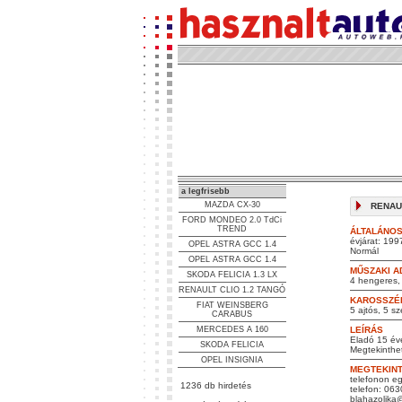
a legfrisebb
MAZDA CX-30
RENAUL
FORD MONDEO 2.0 TdCi
TREND
ÁLTALÁNOS
évjárat: 199
OPEL ASTRA GCC 1.4
Normál
OPEL ASTRA GCC 1.4
MŰSZAKI A
SKODA FELICIA 1.3 LX
4 hengeres, 
RENAULT CLIO 1.2 TANGÓ
KAROSSZÉ
FIAT WEINSBERG
5 ajtós, 5 s
CARABUS
MERCEDES A 160
LEÍRÁS
Eladó 15 éve
SKODA FELICIA
Megtekinthe
OPEL INSIGNIA
MEGTEKIN
telefonon eg
1236 db hirdetés
telefon: 06
blahazolika