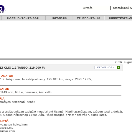
2026. augus
T CLIO 1.2 TANGÓ, 219,000 Ft
 ADATOK
7. 2. tulajdonos, futásteljesítmény: 195.015 km, vizsga: 2025.12.05,
DATOK
1149 ccm, 60 Le, benzines, kézi váltó,
RIA
zemélyes, ferdehatú, fehér,
 a családunkban szolgáló megbízható kisautó. Napi használatban, szépen teszi a dolgát.
t? Gödön hétköznap 17:00 után. Rádiósmagnó, f?thet? szélvéd?, plüss kárpit,
THETŐ
yeztetett helyszínen
304018242
@gmail.com