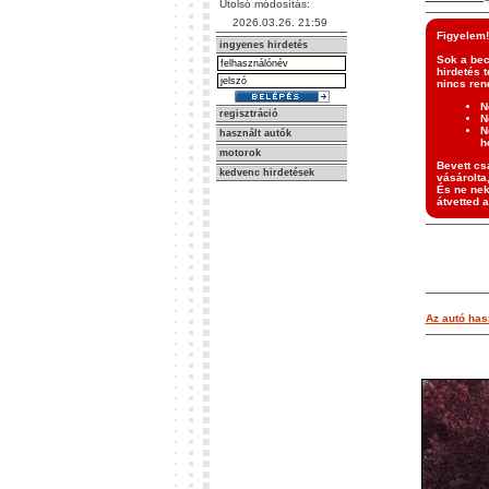
Utolsó módosítás:
2026.03.26. 21:59
Figyelem!
ingyenes hirdetés
Sok a bec
hirdetés t
nincs ren
N
regisztráció
N
N
használt autók
h
motorok
Bevett csa
kedvenc hirdetések
vásárolta
És ne nek
átvetted a
Az autó hasz