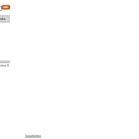
ztus 8.
buszberles