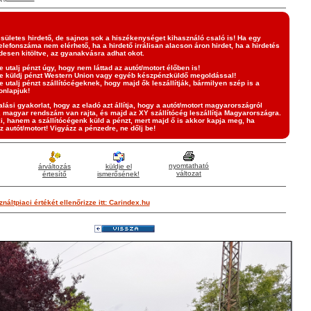
sületes hirdető, de sajnos sok a hiszékenységet kihasználó csaló is! Ha egy
elefonszáma nem elérhető, ha a hirdető irrálisan alacson áron hirdet, ha a hirdetés
desen kitöltve, az gyanakvásra adhat okot.
e utalj pénzt úgy, hogy nem láttad az autót/motort élőben is!
e küldj pénzt Western Union vagy egyéb készpénzküldő megoldással!
e utalj pénzt szállítócégeknek, hogy majd ők leszállítják, bármilyen szép is a
onlapjuk!
lási gyakorlat, hogy az eladó azt állítja, hogy a autót/motort magyarországról
, magyar rendszám van rajta, és majd az XY szállítócég leszállítja Magyarországra.
i, hanem a szállítócégenk küld a pénzt, mert majd ő is akkor kapja meg, ha
z autót/motort! Vigyázz a pénzedre, ne dőlj be!
nyomtatható
árváltozás
küldje el
változat
értesítő
ismerősének!
náltpiaci értékét ellenőrizze itt: Carindex.hu