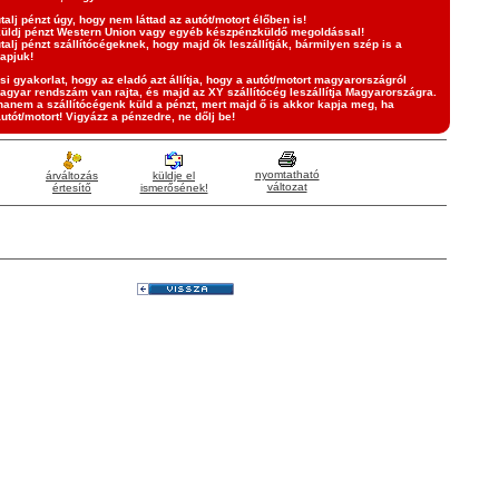
talj pénzt úgy, hogy nem láttad az autót/motort élőben is!
üldj pénzt Western Union vagy egyéb készpénzküldő megoldással!
talj pénzt szállítócégeknek, hogy majd ők leszállítják, bármilyen szép is a
apjuk!
si gyakorlat, hogy az eladó azt állítja, hogy a autót/motort magyarországról
agyar rendszám van rajta, és majd az XY szállítócég leszállítja Magyarországra.
hanem a szállítócégenk küld a pénzt, mert majd ő is akkor kapja meg, ha
autót/motort! Vigyázz a pénzedre, ne dőlj be!
nyomtatható
árváltozás
küldje el
változat
értesítő
ismerősének!