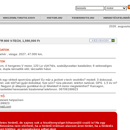
2026. augusztu
 800 V-TECH, 1,590,000 Ft
DATOK
ehér , vizsga: 2027, 47.000 km,
TOK
cm, 4 hengeres V motor, 120 Le vízh?tés, szabályozatlan katalizátor, 6 sebességes
s, dupla tárcsafék elöl, tárcsafék hátul,
k egy vérbeli sport-túra gépet! Ez már a javított v-tech vezérlés? modell. 3 dobozzal,
el, usb tölt?vel gyári dobokkal, füst szín? túra plexivel, telefon tartóval, GPS. 1,5 év m?
. Nagyon jó állapotú gumikkal és jó fékekkel! A motor megtekinthet? Karcagon,
éseitekkel keressetek bizalommal telefonon. 06706199923
ETŐ
tetett helyszínen
6199923
ail.com
etes hirdető, de sajnos sok a hiszékenységet kihasználó csaló is! Ha egy
efonszáma nem elérhető, ha a hirdető irrálisan alacson áron hirdet, ha a hirdetés
en kitöltve, az gyanakvásra adhat okot.