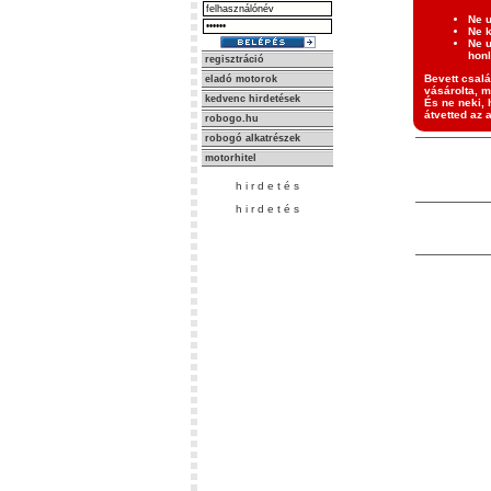
Ne u
Ne k
Ne u
honl
regisztráció
Bevett csalá
eladó motorok
vásárolta, m
kedvenc hirdetések
És ne neki, 
átvetted az 
robogo.hu
robogó alkatrészek
motorhitel
h i r d e t é s
h i r d e t é s