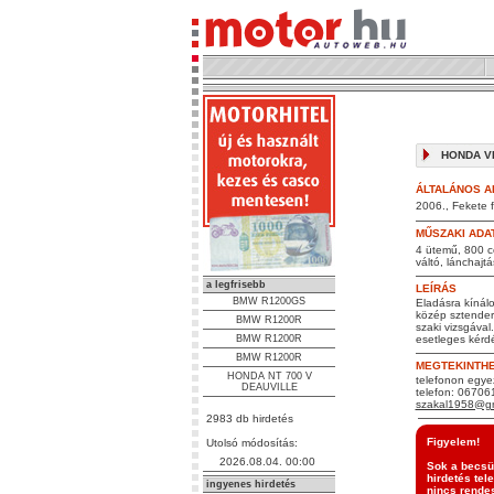
HONDA VFR
ÁLTALÁNOS A
2006., Fekete f
MŰSZAKI ADA
4 ütemű, 800 c
váltó, lánchajtá
a legfrisebb
LEÍRÁS
BMW R1200GS
Eladásra kínálo
közép sztenderr
BMW R1200R
szaki vizsgával
BMW R1200R
esetleges kérd
BMW R1200R
MEGTEKINTH
HONDA NT 700 V
telefonon egyez
DEAUVILLE
telefon: 0670
szakal1958@gm
2983 db hirdetés
Figyelem!
Utolsó módosítás:
2026.08.04. 00:00
Sok a becsül
hirdetés tel
ingyenes hirdetés
nincs rendes